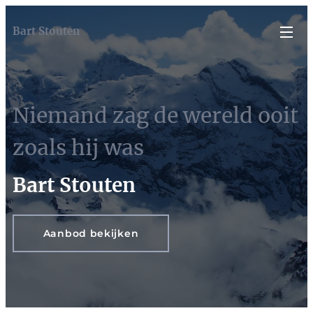
Bart Stouten
Niemand zag de wereld ooit
zoals hij was
Bart Stouten
Aanbod bekijken